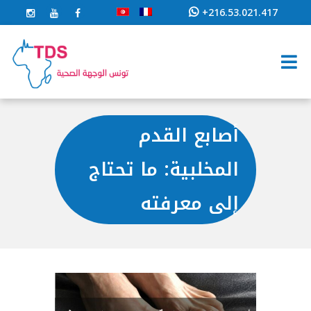
+216.53.021.417
أصابع القدم
المخلبية: ما تحتاج
إلى معرفته