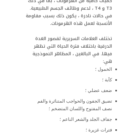
كميات كافية من الهرمونات ، بما في ذلك
T3 و T4 ، لدعم وظائف الجسم الطبيعية.
في حالات نادرة ، يكون ذلك بسبب مقاومة
الأنسجة لعمل هذه الهرمونات.
تختلف العلامات السريرية لقصور الغدة
الدرقية باختلاف فترة الحياة التي تظهر
فيها. في البالغين ، المظاهر النموذجية
هي:
الخمول ؛
كآبة ؛
ضعف عضلي ؛
تضيق الجفون والحواجب المتناثرة والفم
نصف المفتوح واللسان المتضخم ؛
جفاف الجلد والشعر الناعم ؛
فترات غزيرة ؛