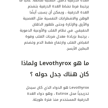
الغدة الدرقية دافئ. الثعلبة شائعة. غالبًا ما
يرتبط فرط نشاط الغدة الدرقية بتضخم
الغدة الدرقية ، ويمكن أن يسبب أيضًا
الوهن والاضطرابات النفسية مثل العصبية
والأرق والإثارة وحتى ظهور الذهان
الحقيقي. في نظام القلب والأوعية الدموية
، يرتبط بزيادة معدل ضربات القلب وقوة
انقباض القلب وارتفاع ضغط الدم وتضخم
البطين الأيسر.
ما هو Levothyrox ولماذا
كان هناك جدل حوله ؟
Levothyrox هو الدواء الذي كان سيحل
تدريجياً محل Eutirox ، وهو دواء الغدة
الدرقية المستخدم منذ فترة طويلة.