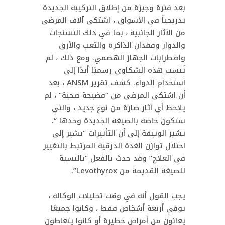
بعد فترة وجيزة من إطلاق التركيبة الجديدة
تدريجياً في الأسواق ، اشتكى آلاف المرضى
من الآثار الجانبية ، بما في ذلك التشنجات
والدوار وفقدان الذاكرة والتعب والأرق
واضطرابات الجهاز الهضمي. ومع ذلك ، لم
تُنسب هذه الشكاوى رسميًا أبدًا إلى
استخدام الدواء. كشف تقرير ANSM ، بعد
أن اشتكى المرضى من “فضيحة صحية” ، لم
يلاحظ أي آثار ضارة من نوع جديد ، والتي
ستكون خاصة بالصيغة الجديدة وحدها “.
تشير الوثيقة إلى أن التأثيرات “تشير إلى
اختلال توازن الغدة الدرقية المرتبط بالتغيير
في العلاج” وقد حدث بالفعل “بالنسبة
للصيغة القديمة من Levothyrox”.
يجب القول أنه في وقت تحليلات الوكالة ،
توفي أربعة أشخاص فقط ، وكانوا جميعًا
يعانون من أمراض خطيرة أو كانوا يتعاطون