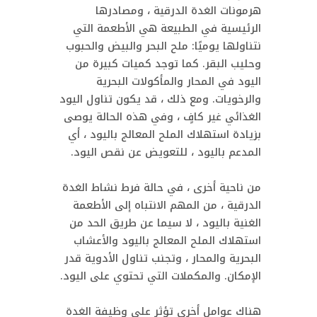
هرمونات الغدة الدرقية ، ومصادرها
الرئيسية في الطبيعة هي الأطعمة التي
نتناولها يوميًا: ملح البحر والبيض والحبوب
وحليب البقر. كما توجد كميات كبيرة من
اليود في المحار والمأكولات البحرية
والرخويات. ومع ذلك ، قد يكون تناول اليود
الغذائي غير كافٍ ، وفي هذه الحالة يوصى
بزيادة استهلاك الملح المعالج باليود ، أي
المدعم باليود ، للتعويض عن نقص اليود.
من ناحية أخرى ، في حالة فرط نشاط الغدة
الدرقية ، من المهم الانتباه إلى الأطعمة
الغنية باليود ، لا سيما عن طريق الحد من
استهلاك الملح المعالج باليود والأعشاب
البحرية والمحار ، وتجنب تناول الأدوية قدر
الإمكان. والمكملات التي تحتوي على اليود.
هناك عوامل أخرى تؤثر على وظيفة الغدة