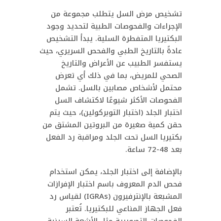
تشخيص مرض السل يتطلب مجموعة من
الإجراءات والفحوصات الطبية لتحديد وجود
البكتيريا المتفطرة السلية. يبدأ التشخيص
عادةً بالتاريخ الطبي والفحص السريري، حيث
يستفسر الطبيب عن الأعراض والتاريخ
الصحي للمريض، بما في ذلك أي تعرض
محتمل لأشخاص مصابين بالسل. تشمل
الفحوصات الأكثر شيوعًا لاكتشاف السل
اختبار الجلد (اختبار التوبركولين)، حيث يتم
حقن كمية صغيرة من البروتين المشتق من
بكتيريا السل تحت الجلد ومراقبة رد الفعل
بعد 48-72 ساعة.
بالإضافة إلى اختبار الجلد، يمكن استخدام
فحص الدم المعروف باسم اختبار الإفرازات
المشبعة بالإنترفيرون (IGRAs) لقياس رد
فعل الجهاز المناعي للبكتيريا. تُعتبر