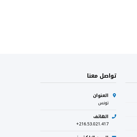
تواصل معنا
العنوان
تونس
الهاتف
+216.53.021.417