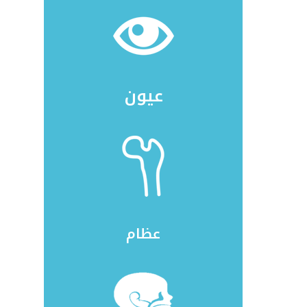
عيون
عظام