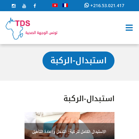
+216.53.021.417
استبدال-الركبة
استبدال-الركبة