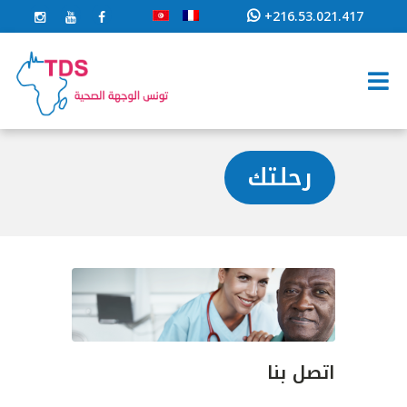
+216.53.021.417
رحلتك
اتصل بنا