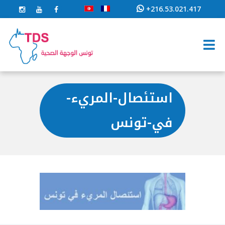
+216.53.021.417
استئصال-المريء-
في-تونس