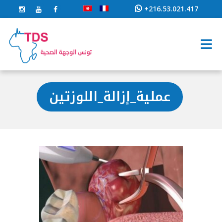
+216.53.021.417
عملية_إزالة_اللوزتين