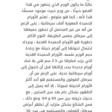
غالبًا ما يكون الورم الذي يتطور في هذا
العضو خبيثًا ، من ورم خبيث موجود مسبقًا.
هذا لأنه ، كما هو متوقع ، تعتبر الأورام
الحميدة المعوية آفات سرطانية ، على الرغم
من أنه من غير المحتمل أن تتطور جميعها
إلى سرطان بنفس الطريقة. النوع الأكثر
خطورة هو الأورام الحميدة الغدية ، ويزداد
احتمال تحولها إلى أورام خبيثة مع زيادة
حجم الورم نفسه. الأورام الحميدة الغدية
التي يزيد قطرها عن 2.5 سم هي بلا شك
أورام جديدة يجب إزالتها قبل أن تتحول إلى
أورام سرطانية غدية. على الرغم من أن
سرطان القولون والمستقيم هو أحد أكثر
الأورام الخبيثة شيوعًا ، إلا أنه يميل إلى
الظهور بشكل عام بعد سن الستين ، مع
حدوث ذروته بين سن 60 و 64. ومع ذلك ،
فمن الشائع بشكل متزايد أن تظهر أعراض
سرطان القولون والمستقيم في سن 30