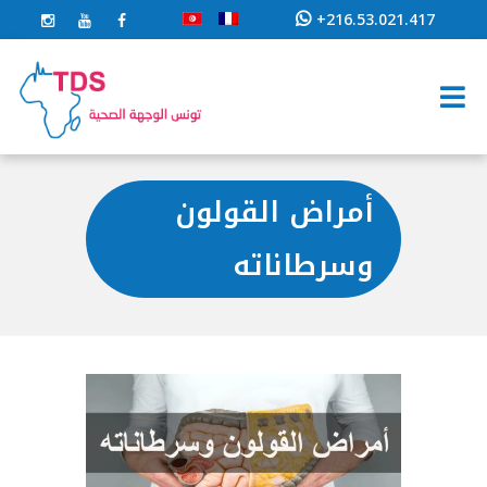
+216.53.021.417
أمراض القولون
وسرطاناته