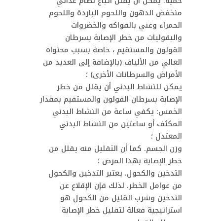
حمية. يمكن أن يقلل اتباع نظام غذائي
منخفض الدهون واللحوم الباردة واللحوم
الحمراء وغني بالفواكه والخضروات
والبقوليات من خطر الإصابة بسرطان
القولون والمستقيم ، خاصة بسبب محتواه
العالي من الألياف (بالإضافة إلى العديد من
الأمراض والسرطانات الأخرى) ؛
يمكن للنشاط البدني أن يقلل من خطر
الإصابة بسرطان القولون والمستقيم بمقدار
الخمس: يكفي ساعة من النشاط البدني
المكثف أو ساعتين من النشاط البدني
المعتدل ؛
وزن الجسم. كما أن التقليل منه يقلل من
خطر الإصابة بهذا المرض ؛
التدخين والكحول. يعتبر التدخين والكحول
من عوامل الخطر. لذلك فإن الإقلاع عن
التدخين وشرب القليل من الكحول هو
استراتيجية فعالة لتقليل خطر الإصابة