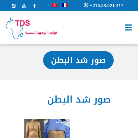
+216.53.021.417
صور شد البطن
صور شد البطن