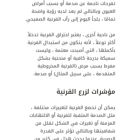
تقرحات ناجمة عن صدمة أو بسبب أمراض
العيون وبالتالي لم يعد لديه رؤية واضحة
تمامًا ، يلجأ اليوم إلى رأب القرنية الصفيحي.
من ناحية أخرى ، يعتبر اختراق القرنية تدخلاً
أكثر توغلاً ، لأنه يتكون من استبدال القرنية
بأكملها ، التي أصبحت معتمة ، وليست
سميكة بدرجة كافية أو منحنية بشكل
مفرط بسبب مرض (القرنية المخروطية
المتقدمة ، على سبيل المثال) أو صدمة.
مؤشرات لزرع القرنية
يمكن أن تخضع القرنية لتغييرات مختلفة ،
مثل الصدمة المثقبة للقرنية أو الالتهابات
المزمنة أو تغيرات في الشكل تقلل من
شفافيتها وبالتالي تؤثر على القدرة
البصرية. عندما يحدث هذا ، في كثير من