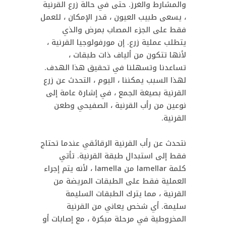
والمشارط والغرز. حتى في حالة زرع القرنية
، يسعى طبيب العيون ، قدر الإمكان ، للعمل
فقط على الجزء المصاب بمرض والذي
يتطلب عملية زرع. إن مورفولوجيا القرنية ،
لأنها تتكون من ألياف ذات طبقات ،
تساعدنا وتسهلنا في تحقيق هذا الهدف.
لهذا السبب يمكننا ، اليوم ، التحدث عن زرع
القرنية بصيغة الجمع ، في إشارة عامة إلى
نوعين من رأب القرنية ، الصفيحي وطعن
القرنية.
نتحدث عن رأب القرنية الرقائقي عندما تحتاج
فقط إلى استبدال طبقة القرنية. تأتي
كلمة lamellar من lamella ، لأنه يتم إجراء
العملية فقط على الطبقات المريضة من
القرنية ، مما يترك الطبقات السليمة
سليمة. أي شخص يعاني من القرنية
المخروطية في مرحلة مبكرة ، مع إصابات أو