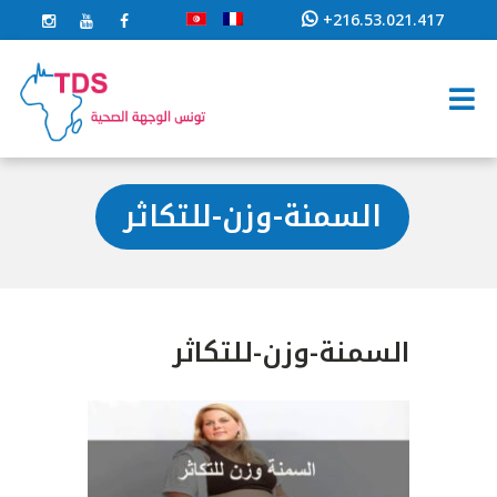
+216.53.021.417
السمنة-وزن-للتكاثر
السمنة-وزن-للتكاثر